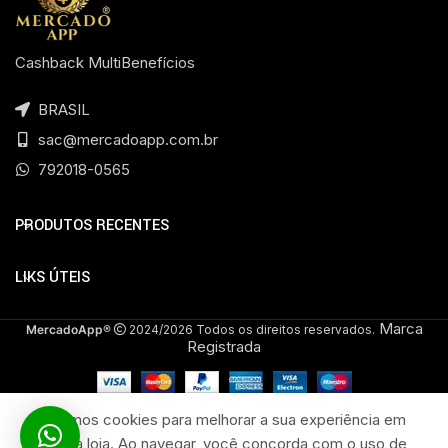
Cashback MultiBenefícios
BRASIL
sac@mercadoapp.com.br
792018-0565
PRODUTOS RECENTES
LIKS ÚTEIS
Marca
MercadoApp®
2024/2026 Todos os direitos reservados.
Registrada
Em
até 1x
Usamos cookies para melhorar a sua experiência em
ESPONJA
Sócio
de
+3
nossa loja. Ao navegar, você concorda com o uso de
MULTIUSO
mercadoClube
0