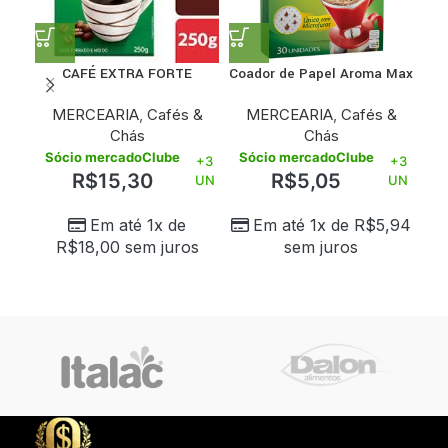
CAFÉ EXTRA FORTE
Coador de Papel Aroma Max
FE
MELITTA 250G
Nº 103 com 30 Unidades
MERCEARIA
,
Cafés &
MERCEARIA
,
Cafés &
Chás
Chás
Sócio mercadoClube
Sócio mercadoClube
+3
+3
Só
R$
15,30
R$
5,05
UN
UN
Em até 1x de
Em até 1x de
R$
5,94
R$
18,00
sem juros
sem juros