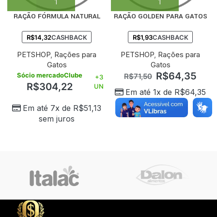
RAÇÃO FÓRMULA NATURAL
RAÇÃO GOLDEN PARA GATOS
FRESHMEAT PARA GATOS
ADULTOS SABOR FRANGO 3KG
ADULTOS CASTRADOS SABOR
R$
14,32
CASHBACK
R$
1,93
CASHBACK
CARNE 7 KG
PETSHOP
,
Rações para
PETSHOP
,
Rações para
Gatos
Gatos
R$
64,35
Sócio mercadoClube
R$
71,50
+3
R$
304,22
UN
Em até 1x de
R$
64,35
sem juros
Em até 7x de
R$
51,13
sem juros