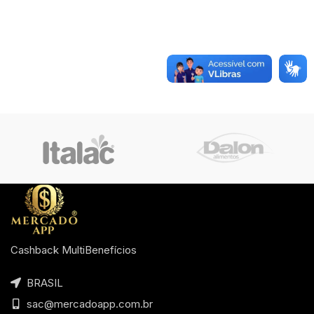
Cashback MultiBenefícios
BRASIL
sac@mercadoapp.com.br