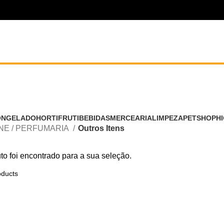
Outros Itens
ONGELADO
HORTIFRUTI
BEBIDAS
MERCEARIA
LIMPEZA
PETSHOP
HI
NE / PERFUMARIA
Outros Itens
o foi encontrado para a sua seleção.