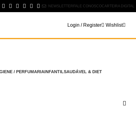
NEWSLETTER
FALE CONOSCO
CARTEIRA DIGITAL
Login / Register
Wishlist
0
GIENE / PERFUMARIA
INFANTIL
SAUDÁVEL & DIET