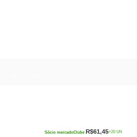
Produtos Recentes
Paint Pistola Pulverizadora Eletrica Para
Pintura 650w
Vestido Curto Feminino Listrado Malha Fria
Casual Verão
R$
61,45
+20 UN
Sócio mercadoClube