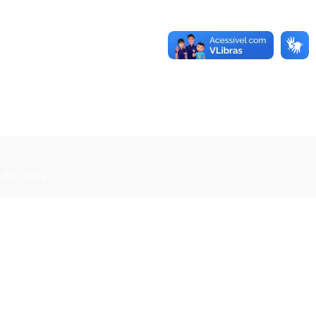
Liks Úteis
Sobre nós
Politica de Privacidade
Termos e Condições
Últimas do Blog
Fale Conosco