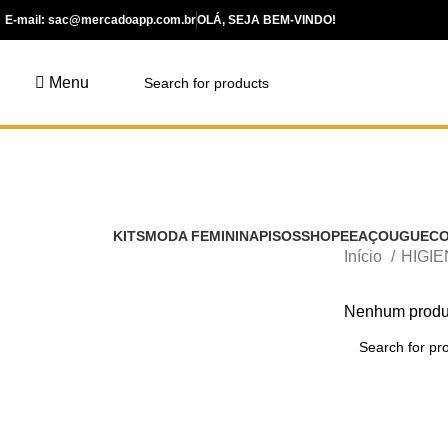
E-mail: sac@mercadoapp.com.br
OLÁ, SEJA BEM-VINDO!
Menu
KITS
MODA FEMININA
PISOS
SHOPEE
AÇOUGUE
C
Início
HIGIE
Nenhum produt