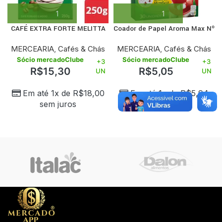
CAFÉ EXTRA FORTE MELITTA
Coador de Papel Aroma Max Nº
250G
103 com 30 Unidades
MERCEARIA
,
Cafés & Chás
MERCEARIA
,
Cafés & Chás
Sócio mercadoClube
Sócio mercadoClube
+3
+3
R$
15,30
R$
5,05
UN
UN
Em até 1x de
R$
18,00
Em até 1x de
R$
5,94
sem juros
sem juros