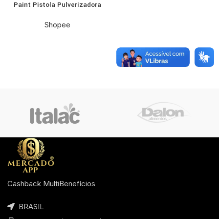
Paint Pistola Pulverizadora
Eletrica Para Pintura 650w
Shopee
Cashback MultiBenefícios
BRASIL