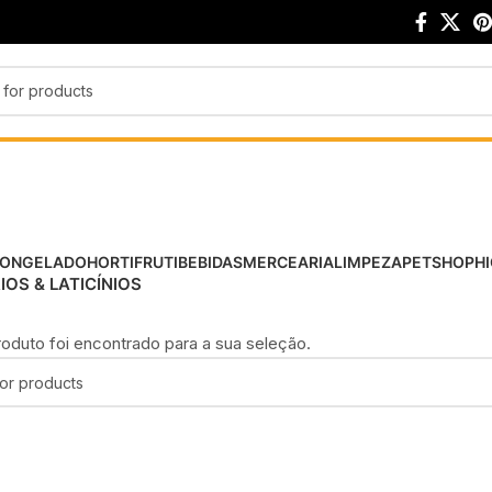
FRIOS & LATICÍNIOS
ONGELADO
HORTIFRUTI
BEBIDAS
MERCEARIA
LIMPEZA
PETSHOP
HI
IOS & LATICÍNIOS
duto foi encontrado para a sua seleção.