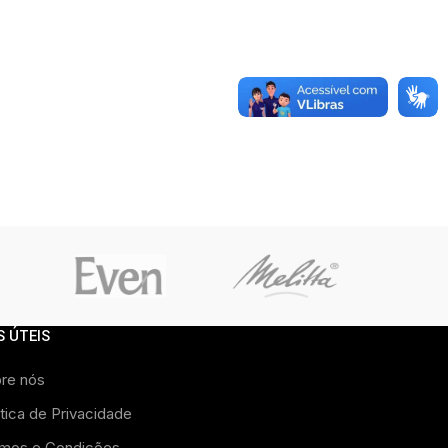
S ÚTEIS
re nós
itica de Privacidade
mos e Condições