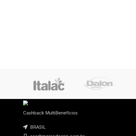
Cashback MultiBenefícios
BRASIL