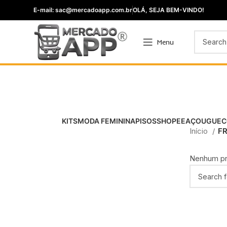
E-mail: sac@mercadoapp.com.br
OLÁ, SEJA BEM-VINDO!
Menu
KITS
MODA FEMININA
PISOS
SHOPEE
AÇOUGUE
C
Início
FR
Nenhum pro