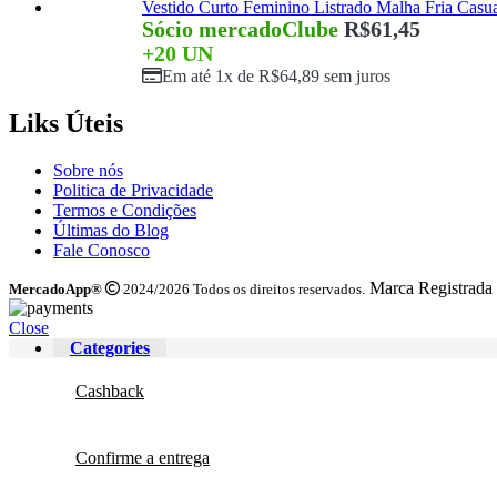
Vestido Curto Feminino Listrado Malha Fria Casu
Sócio mercadoClube
R$
61,45
+20 UN
Em até 1x de
R$
64,89
sem juros
Liks Úteis
Sobre nós
Politica de Privacidade
Termos e Condições
Últimas do Blog
Fale Conosco
Marca Registrada
MercadoApp®
2024/2026 Todos os direitos reservados.
Close
Categories
Cashback
Confirme a entrega