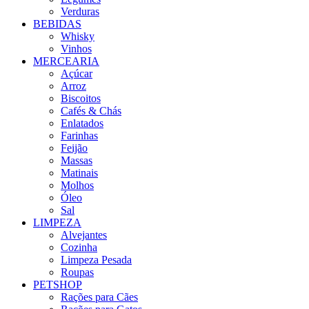
Verduras
BEBIDAS
Whisky
Vinhos
MERCEARIA
Açúcar
Arroz
Biscoitos
Cafés & Chás
Enlatados
Farinhas
Feijão
Massas
Matinais
Molhos
Óleo
Sal
LIMPEZA
Alvejantes
Cozinha
Limpeza Pesada
Roupas
PETSHOP
Rações para Cães