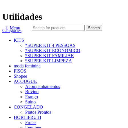
-mail: sac@mercadoapp.com.br
OLÁ, SEJA BEM-VINDO!
Utilidades
Menu
Search
Categories
KITS
*SUPER KIT 4 PESSOAS
*SUPER KIT ECONÔMICO
*SUPER KIT FAMILIAR
*SUPER KIT LIMPEZA
moda feminina
PISOS
Shopee
AÇOUGUE
Acompanhamentos
Bovino
Frango
Suíno
CONGELADO
Pratos Prontos
HORTIFRUTI
Frutas
Legumes