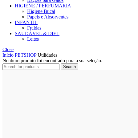
Rações para Gatos
HIGIENE / PERFUMARIA
Higiene Bucal
Papeis e Absorventes
INFANTIL
Fraldas
SAUDÁVEL & DIET
Leites
Close
Início
PETSHOP
Utilidades
Nenhum produto foi encontrado para a sua seleção.
Search