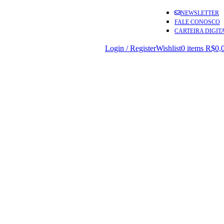
NEWSLETTER
FALE CONOSCO
CARTEIRA DIGIT
Login / Register
Wishlist
0
items
R$
0,