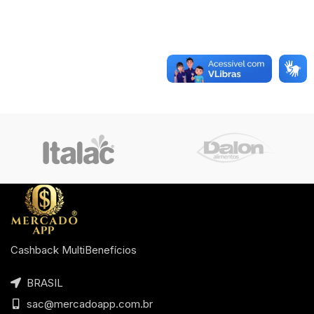
Cashback MultiBenefícios
BRASIL
sac@mercadoapp.com.br