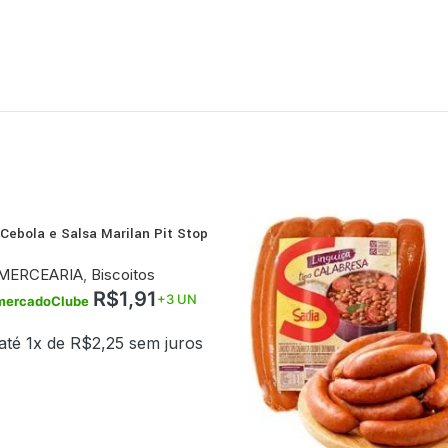
 Cebola e Salsa Marilan Pit Stop
R
Pacote 80g
MERCEARIA
,
Biscoitos
R$
1,91
+3 UN
mercadoClube
até 1x de
R$
2,25
sem juros