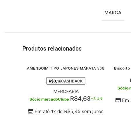
MARCA
Produtos relacionados
AMENDOIM TIPO JAPONES MARATA 50G
Biscoito
COMPRAR
COMPRA
R$
0,16
CASHBACK
Sócio 
MERCEARIA
R$
4,63
+3 UN
Sócio mercadoClube
Em 
Em até 1x de
R$
5,45
sem juros