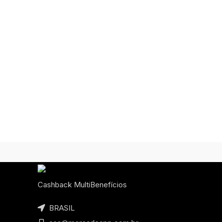
Cashback MultiBenefícios
BRASIL