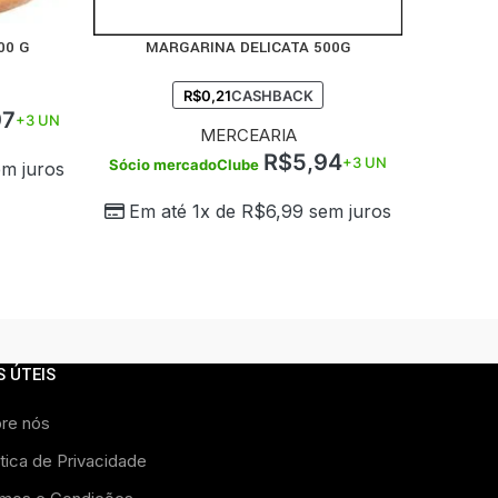
00 G
MARGARINA DELICATA 500G
COMPRAR
R$
0,21
CASHBACK
97
+3 UN
MERCEARIA
R$
5,94
+3 UN
Sócio mercadoClube
m juros
Em até 1x de
R$
6,99
sem juros
S ÚTEIS
re nós
itica de Privacidade