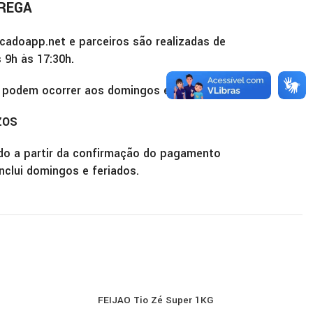
REGA
cadoapp.net e parceiros são realizadas de
 9h às 17:30h.
 podem ocorrer aos domingos e feriados.
ZOS
do a partir da confirmação do pagamento
inclui domingos e feriados.
FEIJAO Tio Zé Super 1KG
MACARR
COMPRAR
COMPRAR