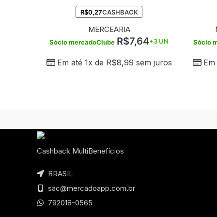
R$
0,27
CASHBACK
MERCEARIA
R$
7,64
+3 UN
Sócio mercadoClube
Sócio 
Em até 1x de
R$
8,99
sem juros
Em 
Cashback MultiBenefícios
BRASIL
sac@mercadoapp.com.br
792018-0565