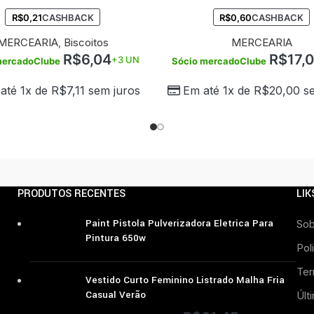
R$
0,21
CASHBACK
R$
0,60
CASHBACK
MERCEARIA
,
Biscoitos
MERCEARIA
R$
6,04
R$
17,
+3 UN
mercadoClube
Sócio mercadoClube
até 1x de
R$
7,11
sem juros
Em até 1x de
R$
20,00
se
PRODUTOS RECENTES
LIK
Paint Pistola Pulverizadora Eletrica Para
Sob
Pintura 650w
Pol
Ter
Vestido Curto Feminino Listrado Malha Fria
Casual Verão
Últ