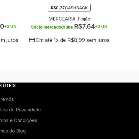
R$
0,27
CASHBACK
MERCEARIA
,
Feijão
00
R$
7,64
+3 UN
+3 UN
Sócio mercadoClube
Sócio 
m juros
Em até 1x de
R$
8,99
sem juros
Em 
S ÚTEIS
re nós
itica de Privacidade
mos e Condições
imas do Blog