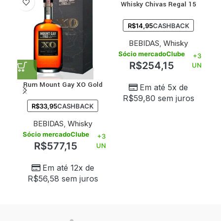
Whisky Chivas Regal 15
Whi
anos 750 ml
R$
14,95
CASHBACK
BEBIDAS
,
Whisky
Sócio mercadoClube
S
+3
R$
254,15
UN
Rum Mount Gay XO Gold
Em até 5x de
700 ml
R$
59,80
sem juros
R$
33,95
CASHBACK
BEBIDAS
,
Whisky
Sócio mercadoClube
+3
R$
577,15
UN
Em até 12x de
R$
56,58
sem juros