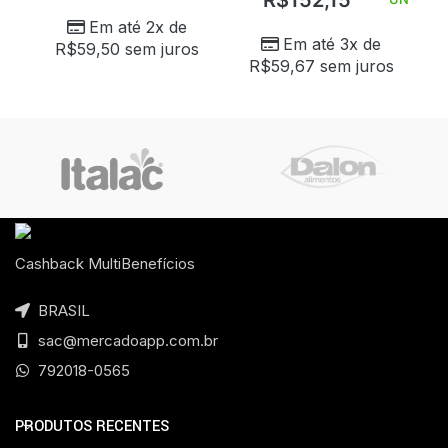
R$
152,15
Em até 2x de
Em até 3x de
R$
59,50
sem juros
R$
59,67
sem juros
Cashback MultiBenefícios
BRASIL
sac@mercadoapp.com.br
792018-0565
PRODUTOS RECENTES