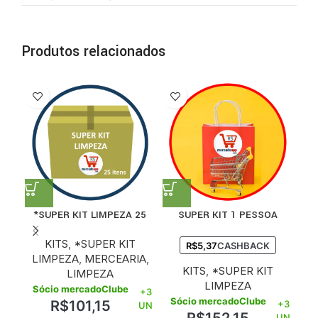
Produtos relacionados
S
*SUPER KIT LIMPEZA 25
SUPER KIT 1 PESSOA
ITENS
KITS
,
*SUPER KIT
R$
5,37
CASHBACK
LIMPEZA
,
MERCEARIA
,
KITS
,
*SUPER KIT
LIMPEZA
LIMPEZA
Sócio mercadoClube
+3
Sócio mercadoClube
R$
101,15
+3
UN
UN