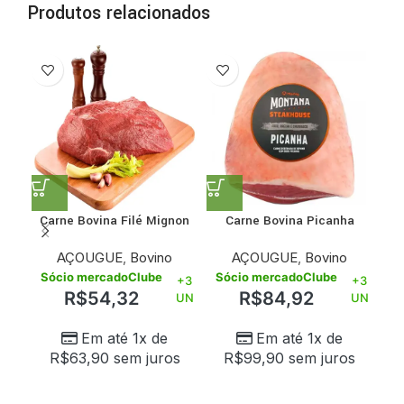
Produtos relacionados
Carne Bovina Filé Mignon
Carne Bovina Picanha
Em Pedaço 500g
Montana 50g
AÇOUGUE
,
Bovino
AÇOUGUE
,
Bovino
Sócio mercadoClube
Sócio mercadoClube
S
+3
+3
R$
54,32
R$
84,92
UN
UN
Em até 1x de
Em até 1x de
R$
63,90
sem juros
R$
99,90
sem juros