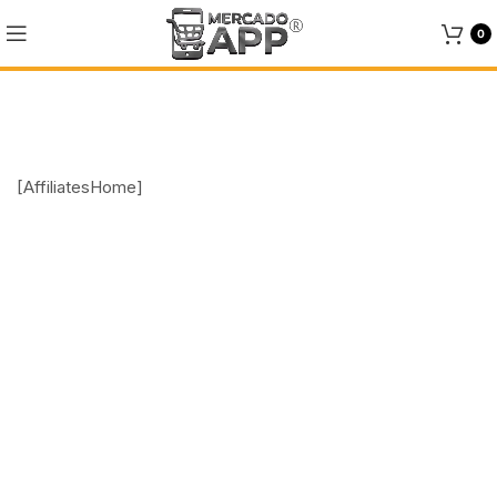
0
Loja afiliadas
[AffiliatesHome]