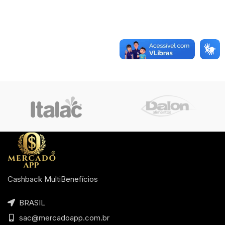
Cashback MultiBenefícios
BRASIL
sac@mercadoapp.com.br